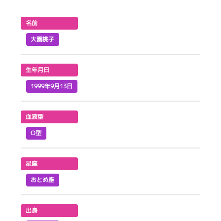
名前
大園桃子
生年月日
1999年9月13日
血液型
O型
星座
おとめ座
出身