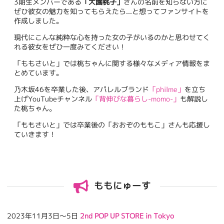
3期生メンバーである
「大園桃子」
さんの名前を知らない方に
ぜひ彼女の魅力を知ってもらえたら...と想ってファンサイトを
作成しました。
現代にこんな純粋な心を持った女の子がいるのかと思わせてく
れる彼女をぜひ一度みてください！
「ももさいと」では桃ちゃんに関する様々なメディア情報をま
とめています。
乃木坂46を卒業した後、アパレルブランド
「philme」
を立ち
上げYouTubeチャンネル
「背伸びな暮らし-momo-」
も解説し
た桃ちゃん。
「ももさいと」では卒業後の「おおぞのももこ」さんも応援し
ていきます！
ももにゅーす
2023年11月3日〜5日
2nd POP UP STORE in Tokyo