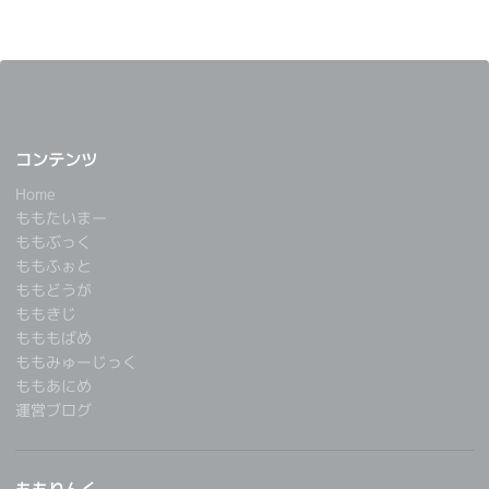
コンテンツ
Home
ももたいまー
ももぶっく
ももふぉと
ももどうが
ももきじ
もももばめ
ももみゅーじっく
ももあにめ
運営ブログ