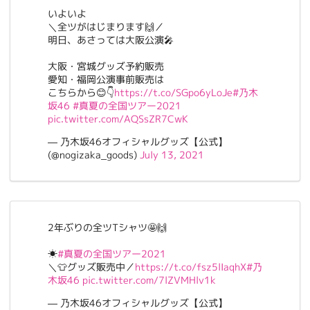
いよいよ
＼全ツがはじまります🙌／
明日、あさっては大阪公演🎤
大阪・宮城グッズ予約販売
愛知・福岡公演事前販売は
こちらから😊👇
https://t.co/SGpo6yLoJe
#乃木
坂46
#真夏の全国ツアー2021
pic.twitter.com/AQSsZR7CwK
— 乃木坂46オフィシャルグッズ【公式】
(@nogizaka_goods)
July 13, 2021
2年ぶりの全ツTシャツ🤩🙌
☀
#真夏の全国ツアー2021
＼👕グッズ販売中／
https://t.co/fsz5lIaqhX
#乃
木坂46
pic.twitter.com/7lZVMHlv1k
— 乃木坂46オフィシャルグッズ【公式】