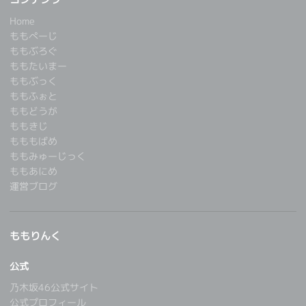
Home
ももぺーじ
ももぶろぐ
ももたいまー
ももぶっく
ももふぉと
ももどうが
ももきじ
もももばめ
ももみゅーじっく
ももあにめ
運営ブログ
ももりんく
公式
乃木坂46公式サイト
公式プロフィール