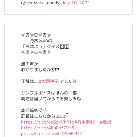
(@nogizaka_goods)
July 10, 2021
🌞⏰🌞⏰🌞⏰🌞
乃木坂46の
「おはよう」クイズ1️⃣2️⃣
🌞⏰🌞⏰🌞⏰🌞
誰の声か
わかりましたか👂❓❓
正解は....
#大園桃子
でした🍑
サンプルボイスはほんの一部
続きは届いてからのお楽しみ💞
本日締切💨💨
詳細はこちらから🏃‍♀️🏃‍♂️👇
https://t.co/ocGzxVhR1g
#乃木坂46
#福袋
https://t.co/4kh0nf7Vz3
pic.twitter.com/vkcDYwFM72