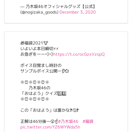
— 乃木坂46オフィシャルグッズ【公式】
(@nogizaka_goods)
December 3, 2020
🎁福袋2021🐮
いよいよ本日締切⚡⚡
お急ぎをーー💨💨
https://t.co/ocGzxVzspQ
ボイス目覚まし時計の
サンプルボイス公開ー👂💞
🌞⏰🌞⏰🌞⏰🌞
乃木坂46の
「おはよう」クイズ1️⃣2️⃣
🌞⏰🌞⏰🌞⏰🌞
この「おはよう」は誰かな❓🤔❓
正解は46分後ー😮☝️
#乃木坂46
#福袋
pic.twitter.com/fZ6WYWda5h