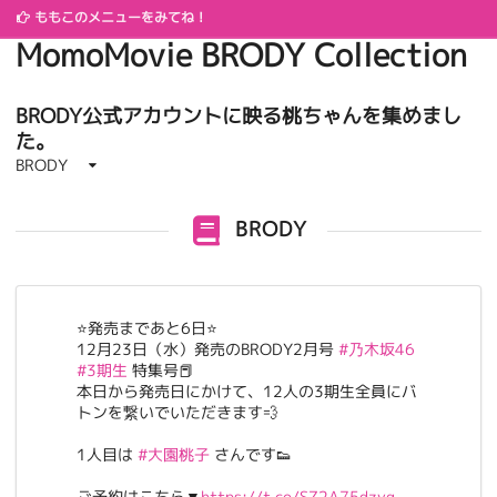
ももどうが BRODY集 /
ももこのメニューをみてね！
MomoMovie BRODY Collection
BRODY公式アカウントに映る桃ちゃんを集めまし
た。
BRODY
BRODY
⭐️発売まであと6日⭐️
12月23日（水）発売のBRODY2月号
#乃木坂46
#3期生
特集号📕
本日から発売日にかけて、12人の3期生全員にバ
トンを繋いでいただきます💨
1人目は
#大園桃子
さんです👟
ご予約はこちら▼
https://t.co/SZ2A75dzyq