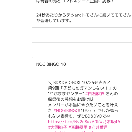
ば青春の光とコント＆ゲーム企画に挑戦！
24秒あたりからテツandトモさんに続いてモモさん
が登場しています。
NOGIBINGO!10
＼ BD&DVD-BOX 10/25発売🎊／
第9回「子どもをガマンしない！」の
”わがままセンター”
#白石麻衣
さんの
収録後の感想をお届け🙌
メンバーが本当にやりたいことを叶え
た
#NOGIBINGO
!10✨ここでしか見ら
れない表情を、ぜひBD&DVDで👀
https://t.co/Nv2nBuxA9K
#乃木坂46
#大園桃子
#斉藤優里
#向井葉月