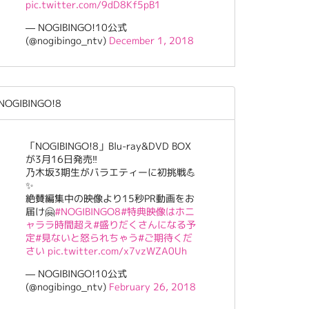
pic.twitter.com/9dD8Kf5pB1
— NOGIBINGO!10公式
(@nogibingo_ntv)
December 1, 2018
NOGIBINGO!8
「NOGIBINGO!8」Blu-ray&DVD BOX
が3月16日発売‼️
乃木坂3期生がバラエティーに初挑戦💪
✨
絶賛編集中の映像より15秒PR動画をお
届け🤗
#NOGIBINGO8
#特典映像はホニ
ャララ時間超え
#盛りだくさんになる予
定
#見ないと怒られちゃう
#ご期待くだ
さい
pic.twitter.com/x7vzWZA0Uh
— NOGIBINGO!10公式
(@nogibingo_ntv)
February 26, 2018