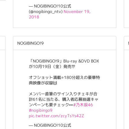
— NOGIBINGO!10公式
(@nogibingo_ntv)
November 19,
2018
NOGIBINGO!9
「NOGIBINGO!9」Blu-ray &DVD BOX
が10月19日（金）発売🎊
オフショット満載⭐️180分超えの豪華特
典映像が収録🙌
メンバー直筆のサイン入りチェキが合
計61名に当たる、購入者応募抽選キャ
ンペーンも要チェック👀
#乃木坂46
#nogibingo9
pic.twitter.com/zcyTsYs42Z
— NOGIBINGO!10公式