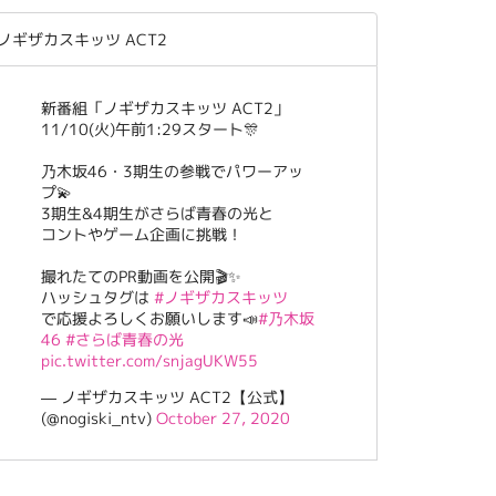
ノギザカスキッツ ACT2
新番組「ノギザカスキッツ ACT2」
11/10(火)午前1:29スタート🎊
乃木坂46・3期生の参戦でパワーアッ
プ💫
3期生&4期生がさらば青春の光と
コントやゲーム企画に挑戦！
撮れたてのPR動画を公開🎬✨
ハッシュタグは
#ノギザカスキッツ
で応援よろしくお願いします📣
#乃木坂
46
#さらば青春の光
pic.twitter.com/snjagUKW55
— ノギザカスキッツ ACT2【公式】
(@nogiski_ntv)
October 27, 2020