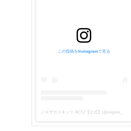
この投稿をInstagramで見る
ノギザカスキッツ ACT2【公式】(@nogiski_ntv)がシェアした投稿