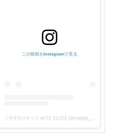
この投稿をInstagramで見る
ノギザカスキッツ ACT2【公式】(@nogiski_ntv)がシェアした投稿