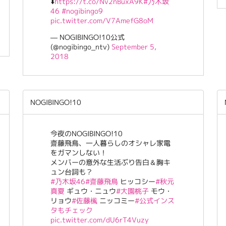
⬇️
https://t.co/Nv2nBuxA9K
#乃木坂
46
#nogibingo9
pic.twitter.com/V7AmefG8oM
— NOGIBINGO!10公式
(@nogibingo_ntv)
September 5,
2018
NOGIBINGO!10
今夜のNOGIBINGO!10
齋藤飛鳥、一人暮らしのオシャレ家電
をガマンしない！
メンバーの意外な生活ぶり告白＆胸キ
ュン台詞も？
#乃木坂46
#齋藤飛鳥
ヒッコシー
#秋元
真夏
ギュウ・ニュウ
#大園桃子
モウ・
リョウ
#佐藤楓
ニッコミー
#公式インス
タもチェック
pic.twitter.com/dU6rT4Vuzy