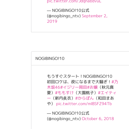
pic.twitter.com/JdqnabdvuL
— NOGIBINGO!10公式
(@nogibingo_ntv)
September 2,
2019
NOGIBINGO!10
もうすぐスタート！NOGIBINGO!10
初回ロケは、夜になるまで大騒ぎ！
#乃
木坂46
#イジリー岡田
#お嬢
（秋元真
夏）
#ももすけ
（大園桃子）
#エイティ
ー
（新内眞衣）
#からぽん
（和田まあ
や）
pic.twitter.com/mIBSFZ94Tb
— NOGIBINGO!10公式
(@nogibingo_ntv)
October 6, 2018