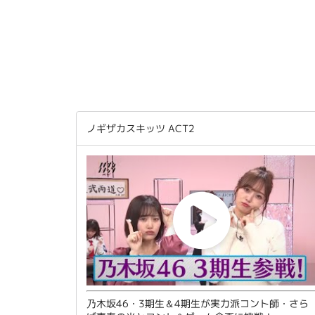
ノギザカスキッツ ACT2
乃木坂46・3期生＆4期生が実力派コント師・さら