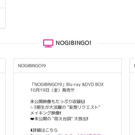
NOGIBINGO!
NOGIBINGO!9
「NOGIBINGO!9」Blu-ray &DVD BOX
10月19日（金）発売🎊
未公開映像もたっぷり収録🙌
✨3期生が大活躍の ''妄想リクエスト"
メイキング映像❗️
❤️未公開の ''萌え台詞" 大放出❗️
⬇️詳細はこちら