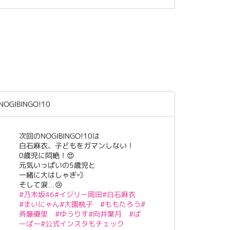
NOGIBINGO!10
次回のNOGIBINGO!10は
白石麻衣、子どもをガマンしない！
0歳児に悶絶！😍
元気いっぱいの5歳児と
一緒に大はしゃぎ💨
そして涙…😢
#乃木坂46
#イジリー岡田
#白石麻衣
#まいにゃん
#大園桃子
#ももたろう
#
斉藤優里
#ゆうりす
#向井葉月
#ば
ーばー
#公式インスタもチェック