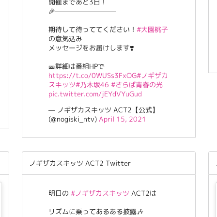
開催まであと3日！
🎉—————————
期待して待っててください！
#大園桃子
の意気込み
メッセージをお届けします❣️
🎫詳細は番組HPで
https://t.co/0WUSs3FxOG
#ノギザカ
スキッツ
#乃木坂46
#さらば青春の光
pic.twitter.com/jEYdVYuGud
— ノギザカスキッツ ACT2【公式】
(@nogiski_ntv)
April 15, 2021
ノギザカスキッツ ACT2 Twitter
明日の
#ノギザカスキッツ
ACT2は
リズムに乗ってあるある披露🎶