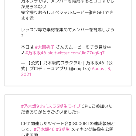
乃木フラでは、メンバーを育成するとココ📱でし
か見られない
完全撮りおろしスペシャルムービー🎬をGETでき
ます👏
レッスン等で素材を集めてメンバーを育成しよう
⤴
本日は
#大園桃子
さんのムービーをチラ見せ👀
🎵
#乃木坂46
pic.twitter.com/Jid77ugKq7
— 【公式】乃木坂的フラクタル｜乃木坂46［公
式］プロデュースアプリ (@nogifra)
August 3,
2021
#乃木坂9thバスラ3期生ライブ
CPにご参加いた
だきありがとうございました✨
CPに関連したツイート合計8000RTの達成報酬と
して、
#乃木坂46
#3期生
メイキング映像を公開
します🎁