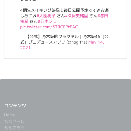
4期生メイキング映像も後日公開予定です🎉お楽
しみに🎶
#大園桃子
さん
#久保史緒里
さん
#与田
祐希
さん
#乃木フラ
pic.twitter.com/3TRCFPtEAO
— 【公式】乃木坂的フラクタル｜乃木坂46［公
式］プロデュースアプリ (@nogifra)
May 14,
2021
コンテンツ
Home
ももぺーじ
ももぶろぐ