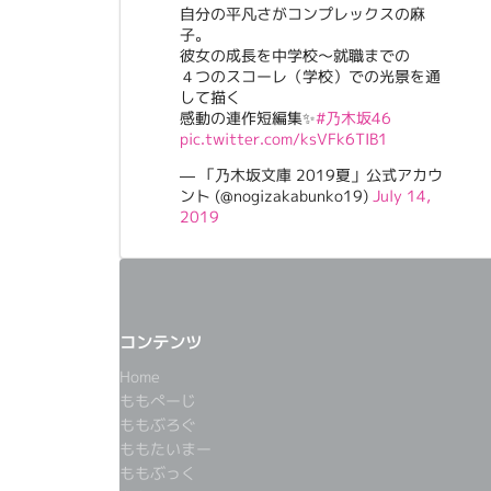
自分の平凡さがコンプレックスの麻
子。
彼女の成長を中学校〜就職までの
４つのスコーレ（学校）での光景を通
して描く
感動の連作短編集✨
#乃木坂46
pic.twitter.com/ksVFk6TIB1
— 「乃木坂文庫 2019夏」公式アカウ
ント (@nogizakabunko19)
July 14,
2019
コンテンツ
Home
ももぺーじ
ももぶろぐ
ももたいまー
ももぶっく