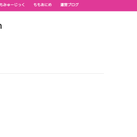
もみゅーじっく
ももあにめ
運営ブログ
n