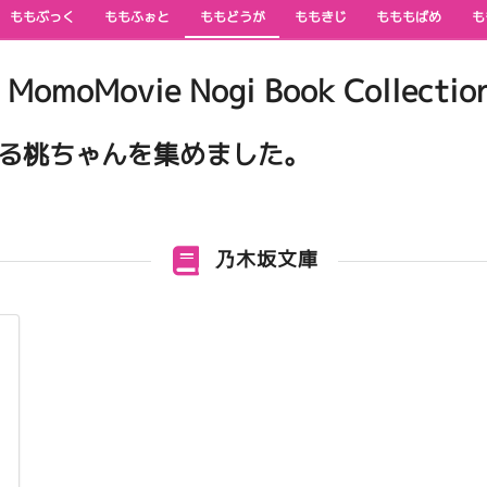
ももぶっく
ももふぉと
ももどうが
ももきじ
もももばめ
も
Movie Nogi Book Collectio
る桃ちゃんを集めました。
乃木坂文庫