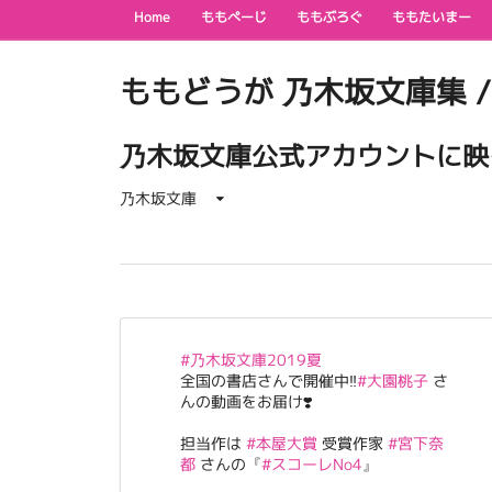
Home
ももぺーじ
ももぶろぐ
ももたいまー
ももどうが 乃木坂文庫集 / Momo
乃木坂文庫公式アカウントに映
乃木坂文庫
#乃木坂文庫2019夏
全国の書店さんで開催中‼️
#大園桃子
さ
んの動画をお届け❣️
担当作は
#本屋大賞
受賞作家
#宮下奈
都
さんの『
#スコーレNo4
』