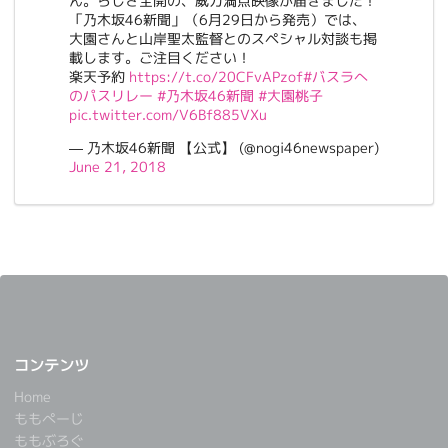
ん。らしさ全開の、威力満点映像が届きました！
「乃木坂46新聞」（6月29日から発売）では、
大園さんと山岸聖太監督とのスペシャル対談も掲
載します。ご注目ください！
楽天予約
https://t.co/20CFvAPzof
#バスラへ
のパスリレー
#乃木坂46新聞
#大園桃子
pic.twitter.com/V6Bf885VXu
— 乃木坂46新聞 【公式】 (@nogi46newspaper)
June 21, 2018
コンテンツ
Home
ももぺーじ
ももぶろぐ