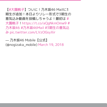
【
#大園桃子
】ついに！乃木坂46 Mailに3
期生が追加！本日よりリレー形式で3期生の
意気込み動画を投稿しちゃうよ！最初は
#
大園桃子
!
https://t.co/aQgNkmOmw9
#
乃木坂46
#乃木坂46Mail
#3期生の意気込
み
pic.twitter.com/LVzOGsyXir
— 乃木坂46 Mobile【公式】
(@nogizaka_mobile)
March 19, 2018