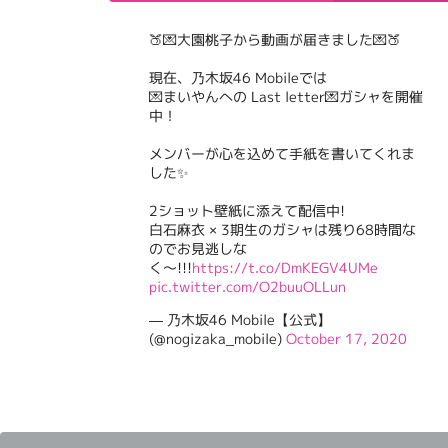
🍑💌大園桃子から動画が届きました💌🍑
現在、乃木坂46 Mobileでは
💌まいやんへの Last letter💌ガシャを開催
中！
メンバーが心を込めて手紙を書いてくれま
した✨
2ショット壁紙に添えて配信中!
白石麻衣 × 3期生のガシャは残り68時間な
のでお見逃しな
く〜!!!
https://t.co/DmKEGV4UMe
pic.twitter.com/O2buuOLLun
— 乃木坂46 Mobile【公式】
(@nogizaka_mobile)
October 17, 2020