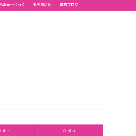
もみゅーじっく
ももあにめ
運営ブログ
tube
Weibo