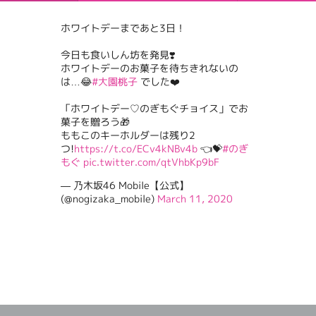
ホワイトデーまであと3日！
今日も食いしん坊を発見❣️
ホワイトデーのお菓子を待ちきれないの
は…😂
#大園桃子
でした❤️
「ホワイトデー♡のぎもぐチョイス」でお
菓子を贈ろう🎁
ももこのキーホルダーは残り2
つ!
https://t.co/ECv4kNBv4b
👈💝
#のぎ
もぐ
pic.twitter.com/qtVhbKp9bF
— 乃木坂46 Mobile【公式】
(@nogizaka_mobile)
March 11, 2020