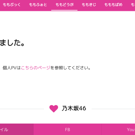
ももぶっく
ももふぉと
ももどうが
ももきじ
もももばめ
も
ました。
。個人PVは
こちらのページ
を参照してください。
乃木坂46
イル
FB
You